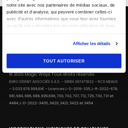
notre site avec nos partenaires de médias sociaux, de
publicité et d'analyse, qui peuvent combiner celles-ci
avec d'autres informations que vous leur avez fournies
ou qu'ils ont collectées lors de votre utilisation de leurs
CONTACT
services.
Paris
+33 (0)1 40 06 88 00
Afficher les détails
contact@magicways.fr
TOUT AUTORISER
© Disney
© 2025 Magic Ways Tous droits réservés
EURO DISNEY ASSOCIÉS S.A.S. – SIREN 397471822 – RCS MEAUX
– 3.033.978.999,61€ – Licences L-D-2019-335, L-R-2022-678,
681, 684, 686, 689, 695,696, 700, 702, 707, 712, 725, 730, 731 et
4484, L-D-2022-3405, 3420, 3421, 3422 et 3454.