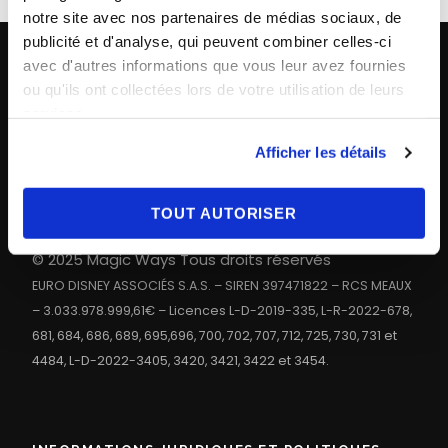
notre site avec nos partenaires de médias sociaux, de
publicité et d'analyse, qui peuvent combiner celles-ci
avec d'autres informations que vous leur avez fournies
ou qu'ils ont collectées lors de votre utilisation de leurs
CONTACT
services.
Paris
+33 (0)1 40 06 88 00
Afficher les détails
contact@magicways.fr
TOUT AUTORISER
© Disney
© 2025 Magic Ways Tous droits réservés
EURO DISNEY ASSOCIÉS S.A.S. – SIREN 397471822 – RCS MEAUX
– 3.033.978.999,61€ – Licences L-D-2019-335, L-R-2022-678,
681, 684, 686, 689, 695,696, 700, 702, 707, 712, 725, 730, 731 et
4484, L-D-2022-3405, 3420, 3421, 3422 et 3454.