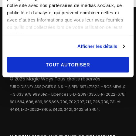
notre site avec nos partenaires de médias sociaux, de
publicité et d'analyse, qui peuvent combiner celles-ci
avec d'autres informations que vous leur avez fournies
ou qu'ils ont collectées lors de votre utilisation de leurs
CONTACT
services.
Paris
+33 (0)1 40 06 88 00
Afficher les détails
contact@magicways.fr
TOUT AUTORISER
© Disney
© 2025 Magic Ways Tous droits réservés
EURO DISNEY ASSOCIÉS S.A.S. – SIREN 397471822 – RCS MEAUX
– 3.033.978.999,61€ – Licences L-D-2019-335, L-R-2022-678,
681, 684, 686, 689, 695,696, 700, 702, 707, 712, 725, 730, 731 et
4484, L-D-2022-3405, 3420, 3421, 3422 et 3454.